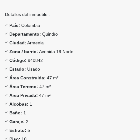
Detalles del inmueble :
País:
Colombia
Departamento:
Quindío
Ciudad:
Armenia
Zona / barrio:
Avenida 19 Norte
Código:
940842
Estado:
Usado
Área Construida:
47 m²
Área Terreno:
47 m²
Área Privada:
47 m²
Alcobas:
1
Baño:
1
Garaje:
2
Estrato:
5
Piso:
10