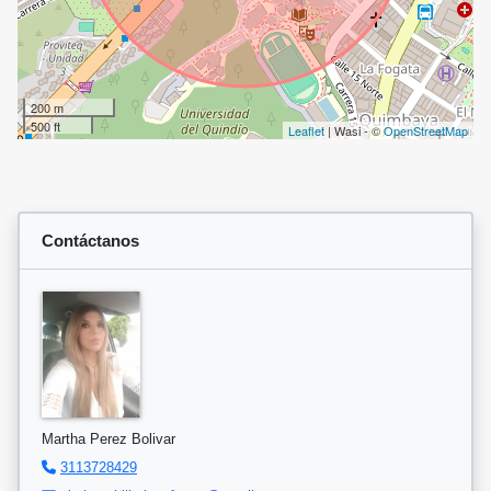
200 m
500 ft
Leaflet
| Wasi - ©
OpenStreetMap
Contáctanos
Martha Perez Bolivar
3113728429