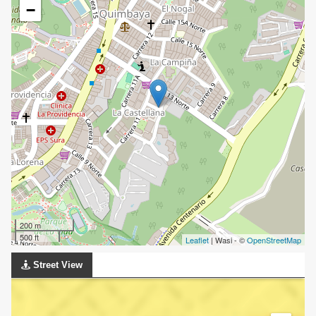
−
200 m
500 ft
Leaflet
| Wasi - ©
OpenStreetMap
Street View