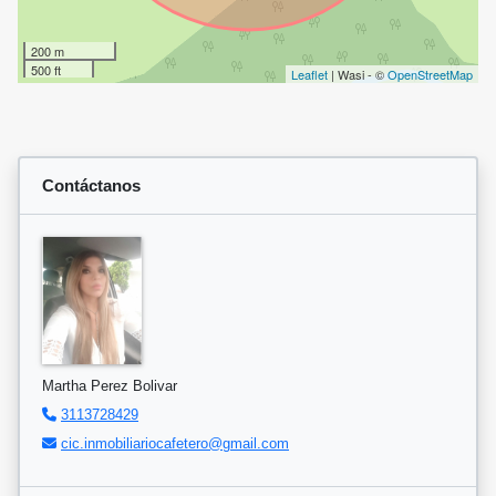
200 m
500 ft
Leaflet
| Wasi - ©
OpenStreetMap
Contáctanos
Martha Perez Bolivar
3113728429
cic.inmobiliariocafetero@gmail.com