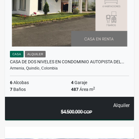
CASA
ALQUILER
CASA DE DOS NIVELES EN CONDOMINIO AUTOPISTA DEL…
Armenia, Quindío, Colombia
6
Alcobas
4
Garaje
2
7
Baños
487
Área m
Alquiler
$4.500.000
COP