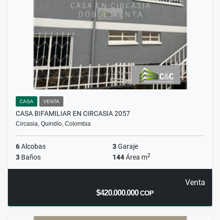
CASA
VENTA
CASA BIFAMILIAR EN CIRCASIA 2057
Circasia, Quindío, Colombia
6
Alcobas
3
Garaje
2
3
Baños
144
Área m
Venta
$420.000.000
COP