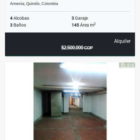
Armenia, Quindío, Colombia
4
Alcobas
3
Garaje
2
3
Baños
145
Área m
Alquiler
$2.500.000
COP