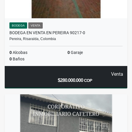
BODEGA
VENTA
BODEGA EN VENTA EN PEREIRA 90217-0
Pereira, Risaralda, Colombia
0
Alcobas
0
Garaje
0
Baños
Venta
$280.000.000
COP