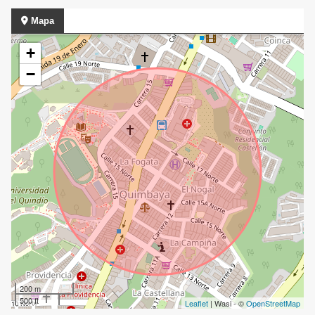
Mapa
+
−
200 m
500 ft
Leaflet
| Wasi - ©
OpenStreetMap