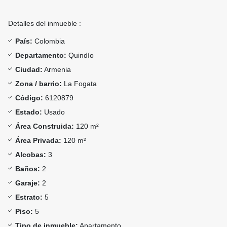
Detalles del inmueble :
País:
Colombia
Departamento:
Quindío
Ciudad:
Armenia
Zona / barrio:
La Fogata
Código:
6120879
Estado:
Usado
Área Construida:
120 m²
Área Privada:
120 m²
Alcobas:
3
Baños:
2
Garaje:
2
Estrato:
5
Piso:
5
Tipo de inmueble:
Apartamento