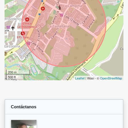
200 m
500 ft
Leaflet
| Wasi - ©
OpenStreetMap
Contáctanos