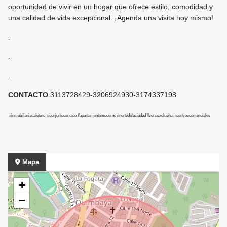
oportunidad de vivir en un hogar que ofrece estilo, comodidad y
una calidad de vida excepcional. ¡Agenda una visita hoy mismo!
.
.
.
CONTACTO
3113728429-3206924930-3174337198
#inmobiliariacafetero #conjuntocerrado #apartamentomoderno #nortedelaciudad #zonaexclusiva #centroscomerciales
Mapa
+
−