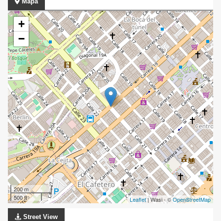
Mapa
+
−
200 m
500 ft
Leaflet
| Wasi - ©
OpenStreetMap
Street View