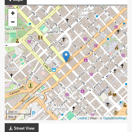
+
−
200 m
500 ft
Leaflet
| Wasi - ©
OpenStreetMap
Street View