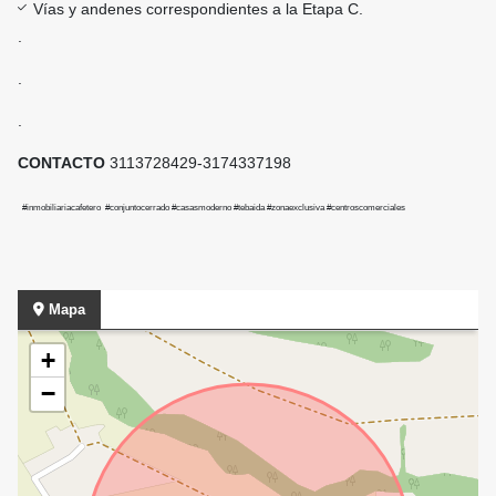
Vías y andenes correspondientes a la Etapa C.
.
.
.
CONTACTO
3113728429-3174337198
#inmobiliariacafetero #conjuntocerrado #casasmoderno #tebaida #zonaexclusiva #centroscomerciales
Mapa
+
−