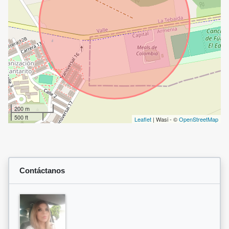
200 m
500 ft
Leaflet
| Wasi - ©
OpenStreetMap
Contáctanos