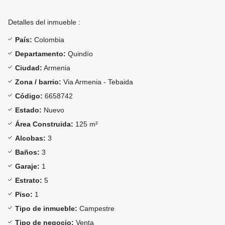
Detalles del inmueble :
País:
Colombia
Departamento:
Quindío
Ciudad:
Armenia
Zona / barrio:
Via Armenia - Tebaida
Código:
6658742
Estado:
Nuevo
Área Construida:
125 m²
Alcobas:
3
Baños:
3
Garaje:
1
Estrato:
5
Piso:
1
Tipo de inmueble:
Campestre
Tipo de negocio:
Venta