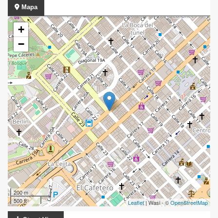
Mapa
+
−
200 m
500 ft
Leaflet
| Wasi - ©
OpenStreetMap