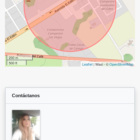
200 m
500 ft
Leaflet
| Wasi - ©
OpenStreetMap
Contáctanos