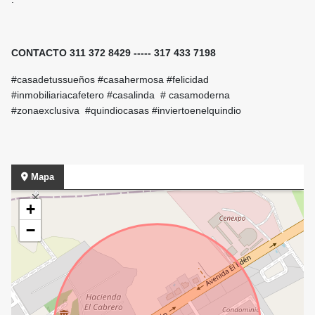
CONTACTO 311 372 8429 ----- 317 433 7198
#casadetussueños #casahermosa #felicidad
#inmobiliariacafetero #casalinda # casamoderna
#zonaexclusiva #quindiocasas #inviertoenelquindio
Mapa
+
−