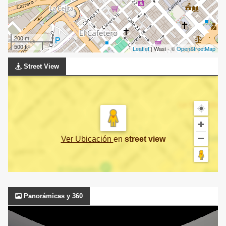
200 m
500 ft
Leaflet
| Wasi - ©
OpenStreetMap
Street View
Ver Ubicación
en
street view
Panorámicas y 360