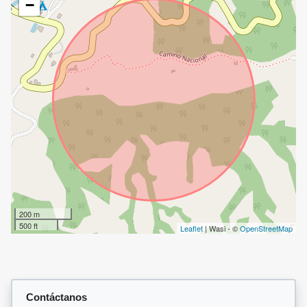
−
200 m
500 ft
Leaflet
| Wasi - ©
OpenStreetMap
Contáctanos