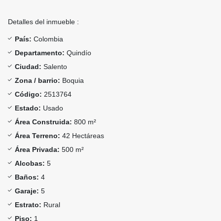
Detalles del inmueble :
País:
Colombia
Departamento:
Quindío
Ciudad:
Salento
Zona / barrio:
Boquia
Código:
2513764
Estado:
Usado
Área Construida:
800 m²
Área Terreno:
42 Hectáreas
Área Privada:
500 m²
Alcobas:
5
Baños:
4
Garaje:
5
Estrato:
Rural
Piso:
1