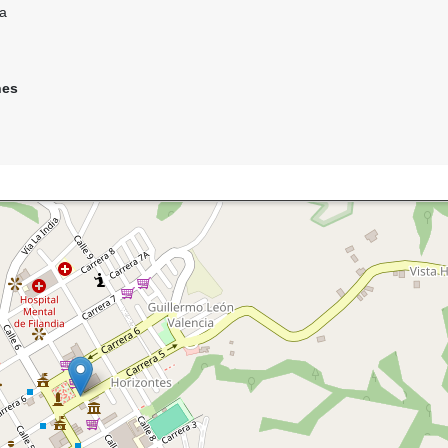
da
nes