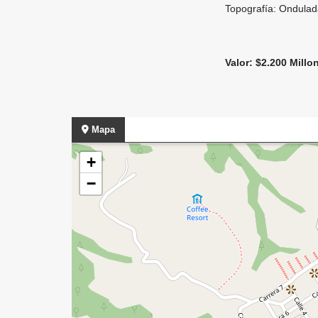
Topografía: Ondula
Valor: $2.200 Millo
Mapa
+
−