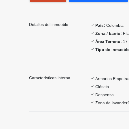
Detalles del inmueble :
País:
Colombia
Zona / barrio:
Fil
Área Terreno:
17 
Tipo de inmueble
Características interna :
Armarios Empotra
Clósets
Despensa
Zona de lavander