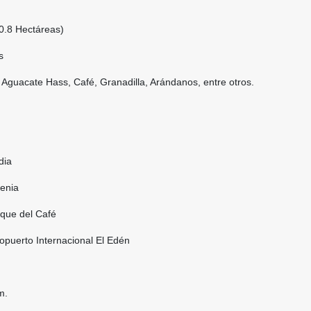
0.8 Hectáreas)
s
: Aguacate Hass, Café, Granadilla, Arándanos, entre otros.
dia
enia
rque del Café
opuerto Internacional El Edén
m.