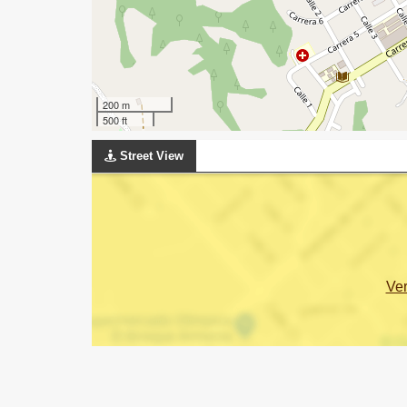
200 m
500 ft
Street View
Ve