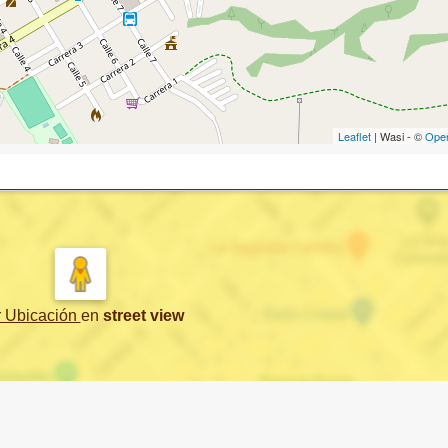
Leaflet
| Wasi - ©
Ope
r Ubicación
en
street view