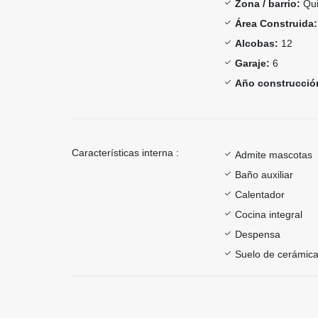
Zona / barrio:
Qu
Área Construida:
Alcobas:
12
Garaje:
6
Año construcció
Características interna :
Admite mascotas
Baño auxiliar
Calentador
Cocina integral
Despensa
Suelo de cerámica