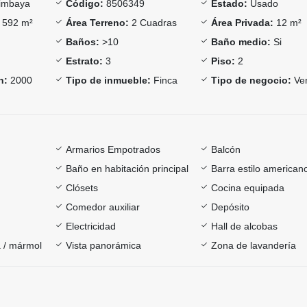
imbaya
Código:
8506349
Estado:
Usado
592 m²
Área Terreno:
2 Cuadras
Área Privada:
12 m²
Baños:
>10
Baño medio:
Si
Estrato:
3
Piso:
2
n:
2000
Tipo de inmueble:
Finca
Tipo de negocio:
Ve
Armarios Empotrados
Balcón
Baño en habitación principal
Barra estilo american
Clósets
Cocina equipada
Comedor auxiliar
Depósito
Electricidad
Hall de alcobas
 / mármol
Vista panorámica
Zona de lavandería