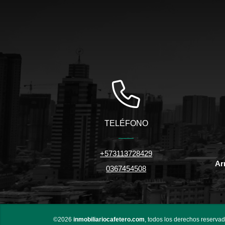
TELÉFONO
+573113728429
Ar
0367454508
©2026
inmobiliariocafetero.com
, todos los derechos reservad