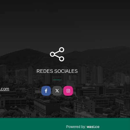
REDES SOCIALES
l.com
Facebook
X
Instagram
wasi.co
Powered by: