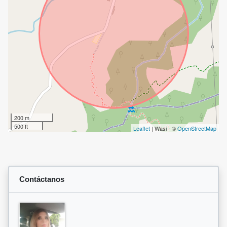
200 m
500 ft
Leaflet
| Wasi - ©
OpenStreetMap
Contáctanos