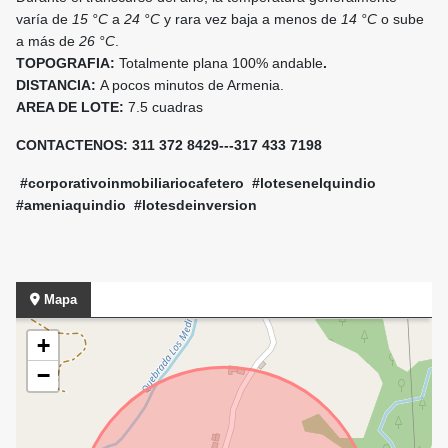
varía de
15 °C
a
24 °C
y rara vez baja a menos de
14 °C
o sube
a más de
26 °C
.
TOPOGRAFIA:
Totalmente plana
100% andable
.
DISTANCIA:
A pocos minutos de Armenia.
AREA DE LOTE:
7.5 cuadras
CONTACTENOS: 311 372 8429---317 433 7198
#corporativoinmobiliariocafetero #lotesenelquindio
#ameniaquindio #lotesdeinversion
Mapa
+
−