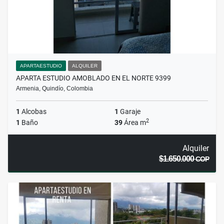
APARTAESTUDIO
ALQUILER
APARTA ESTUDIO AMOBLADO EN EL NORTE 9399
Armenia, Quindío, Colombia
1
Alcobas
1
Garaje
2
1
Baño
39
Área m
Alquiler
$1.650.000
COP