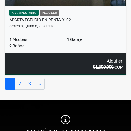
APARTAESTUDIO
ALQUILER
APARTA ESTUDIO EN RENTA 9102
Armenia, Quindío, Colombia
1
Alcobas
1
Garaje
2
Baños
Alquiler
$1.500.000
COP
Siguiente
1
2
3
»