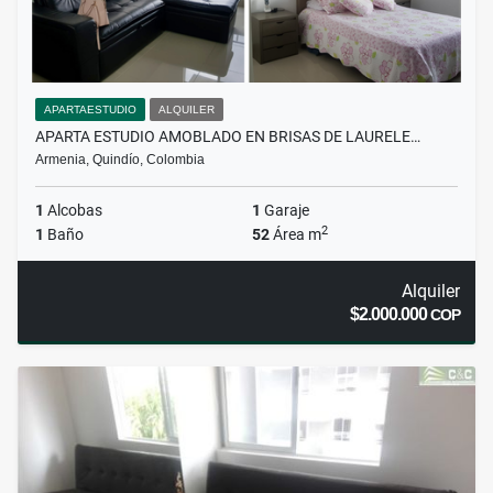
APARTAESTUDIO
ALQUILER
APARTA ESTUDIO AMOBLADO EN BRISAS DE LAURELE…
Armenia, Quindío, Colombia
1
Alcobas
1
Garaje
2
1
Baño
52
Área m
Alquiler
$2.000.000
COP