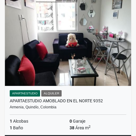
APARTAESTUDIO
ALQUILER
APARTAESTUDIO AMOBLADO EN EL NORTE 9352
Armenia, Quindío, Colombia
1
Alcobas
0
Garaje
2
1
Baño
38
Área m