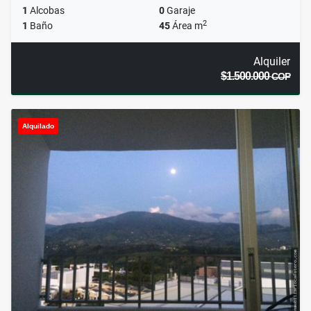
1
Alcobas
0
Garaje
2
1
Baño
45
Área m
Alquiler
$1.500.000
COP
Alquilado