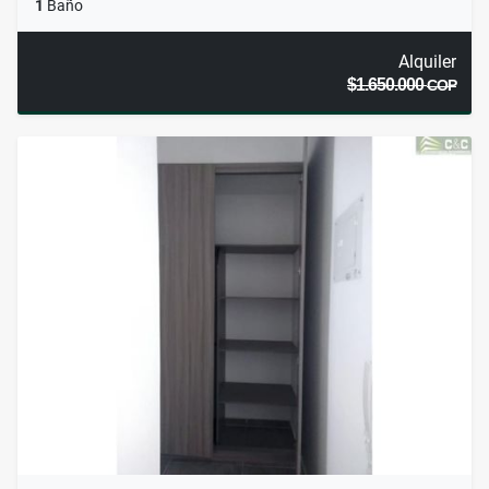
1
Baño
Alquiler
$1.650.000
COP