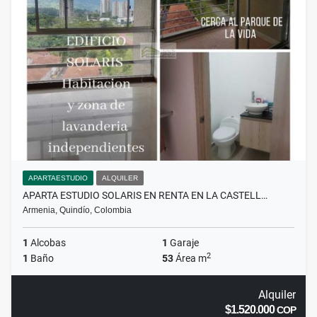
APARTAESTUDIO
ALQUILER
APARTA ESTUDIO SOLARIS EN RENTA EN LA CASTELL…
Armenia, Quindío, Colombia
1
Alcobas
1
Garaje
2
1
Baño
53
Área m
Alquiler
$1.520.000
COP